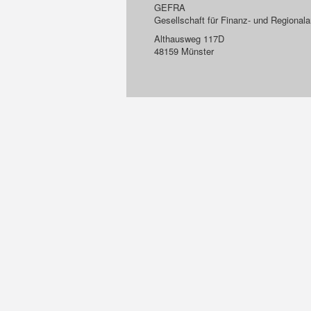
GEFRA
Gesellschaft für Finanz- und Regiona
Althausweg 117D
48159 Münster