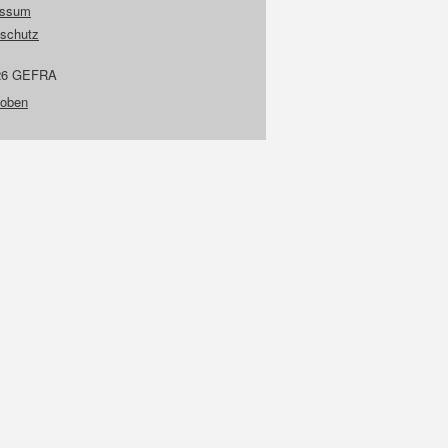
essum
schutz
26 GEFRA
 oben