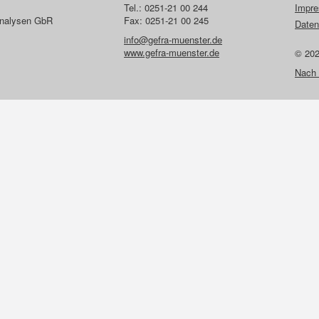
Tel.: 0251-21 00 244
Impr
lanalysen GbR
Fax: 0251-21 00 245
Daten
info@gefra-muenster.de
www.gefra-muenster.de
© 20
Nach