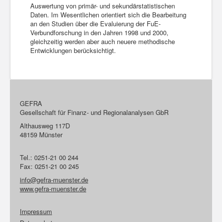
Auswertung von primär- und sekundärstatistischen
Daten. Im Wesentlichen orientiert sich die Bearbeitung
an den Studien über die Evaluierung der FuE-
Verbundforschung in den Jahren 1998 und 2000,
gleichzeitig werden aber auch neuere methodische
Entwicklungen berücksichtigt.
GEFRA
Gesellschaft für Finanz- und Regionalanalysen GbR
Althausweg 117D
48159 Münster
Tel.: 0251-21 00 244
Fax: 0251-21 00 245
info@gefra-muenster.de
www.gefra-muenster.de
Impressum