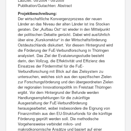
Laufzeit: 05/2004 - 05/2005
Publikation/Gutachten: Abstract
Projektbeschreibung:
Der wirtschaftliche Konvergenzprozess der neuen
Länder an das Niveau der alten Länder ist ins Stocken
geraten. Der „Aufbau Ost“ ist wieder in den Mittelpunkt
der politischen Debatte gerückt. Dabei wird ausführlich
über eine „Kurskorrektur“ in der Wirtschaftsförderung
Ostdeutschlands diskutiert. Vor diesem Hintergrund wird
die Förderung der FuE-Verbundforschung in Thüringen
analysiert. Das Ziel der Evaluierungsstudie besteht
darin, den Vollzug, die Effektivität und Effizienz des
Einsatzes der Fördermittel für die FuE-
Verbundforschung mit Blick auf das Zielsystem zu
untersuchen, welches sich aus den spezifischen Zielen
zur Forschungsförderung und den übergeordneten Zielen
der regionalen Innovationspolitik im Freistaat Thüringen
ergibt. Vor dem Hintergrund der Befunde werden
Handlungsempfehlungen für die zukünftige
Ausgestaltung der FuE-Verbundförderung
herausgearbeitet, wobei insbesondere die Eignung von
Finanzmitteln aus den EU-Strukturfonds für die künftige
Förderung geprüft werden soll. Die methodische
Vorgehensweise verbindet mikro- und
makroökonomische Ansätze und basiert auf einer