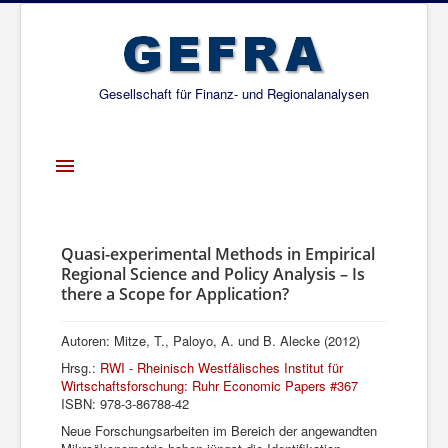
Gesellschaft für Finanz- und Regionalanalysen
Toggle
Navigation
Startseite
Über uns
Quasi-experimental Methods in Empirical
Regional Science and Policy Analysis – Is
Projekte
there a Scope for Application?
Publikationen
Autoren: Mitze, T., Paloyo, A. und B. Alecke (2012)
Gesellschafter
Hrsg.:
RWI - Rheinisch Westfälisches Institut für
Wirtschaftsforschung: Ruhr Economic Papers #367
Netzwerk
ISBN: 978-3-86788-42
Neue Forschungsarbeiten im Bereich der angewandten