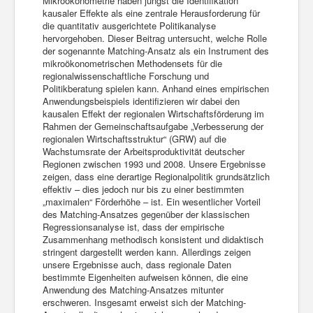
Mikroökonometrie haben jüngst die Identifikation
kausaler Effekte als eine zentrale Herausforderung für
die quantitativ ausgerichtete Politikanalyse
hervorgehoben. Dieser Beitrag untersucht, welche Rolle
der sogenannte Matching-Ansatz als ein Instrument des
mikroökonometrischen Methodensets für die
regionalwissenschaftliche Forschung und
Politikberatung spielen kann. Anhand eines empirischen
Anwendungsbeispiels identifizieren wir dabei den
kausalen Effekt der regionalen Wirtschaftsförderung im
Rahmen der Gemeinschaftsaufgabe „Verbesserung der
regionalen Wirtschaftsstruktur“ (GRW) auf die
Wachstumsrate der Arbeitsproduktivität deutscher
Regionen zwischen 1993 und 2008. Unsere Ergebnisse
zeigen, dass eine derartige Regionalpolitik grundsätzlich
effektiv – dies jedoch nur bis zu einer bestimmten
„maximalen“ Förderhöhe – ist. Ein wesentlicher Vorteil
des Matching-Ansatzes gegenüber der klassischen
Regressionsanalyse ist, dass der empirische
Zusammenhang methodisch konsistent und didaktisch
stringent dargestellt werden kann. Allerdings zeigen
unsere Ergebnisse auch, dass regionale Daten
bestimmte Eigenheiten aufweisen können, die eine
Anwendung des Matching-Ansatzes mitunter
erschweren. Insgesamt erweist sich der Matching-